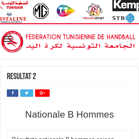
resultat 2
Nationale B Hommes