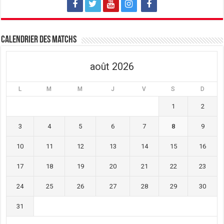
Calendrier des matchs
août 2026
L
M
M
J
V
S
D
1
2
3
4
5
6
7
8
9
10
11
12
13
14
15
16
17
18
19
20
21
22
23
24
25
26
27
28
29
30
31