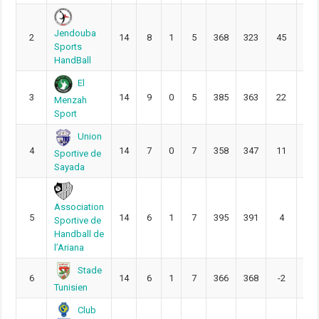
Jendouba
2
14
8
1
5
368
323
45
31
Sports
HandBall
El
3
14
9
0
5
385
363
22
31
Menzah
Sport
Union
4
14
7
0
7
358
347
11
28
Sportive de
Sayada
Association
5
14
6
1
7
395
391
4
27
Sportive de
Handball de
l’Ariana
Stade
6
14
6
1
7
366
368
-2
27
Tunisien
Club