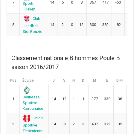
7
14
6
0
8
367
417
-50
26
Sportif
Hilalien
Club
8
14
2
0
12
300
382
-82
17
Handball
Sidi Bouzid
Classement nationale B hommes Poule B
saison 2016/2017
Pos
Équipe
J
V
N
D
M
E
DIFF
Pt
Jeunesse
1
14
12
1
1
377
339
38
3
Sportive
Kairounaise
Union
2
14
9
2
3
407
372
35
3
Sportive
Témimienne