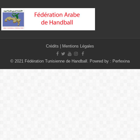
Crédits
|
Mentions Légales
© 2021 Fédération Tunisienne de Handball. Powred by :
Perfexina