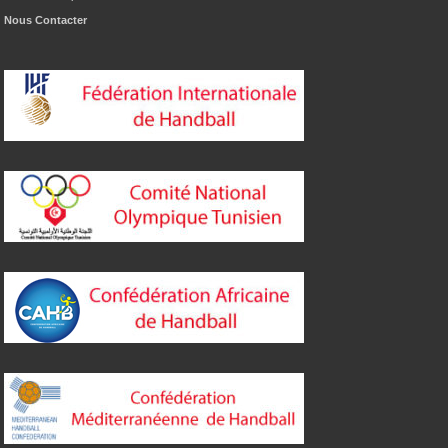
Nous Contacter