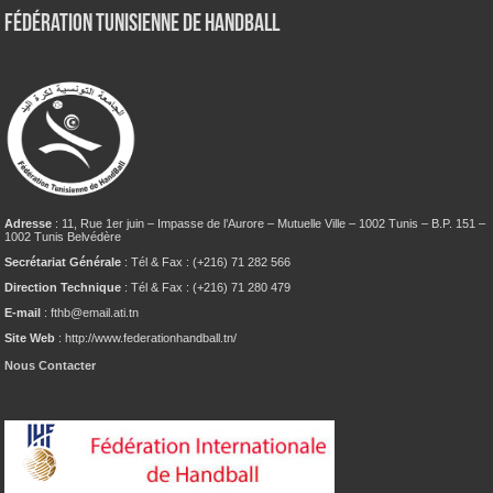
Fédération tunisienne de Handball
Adresse
: 11, Rue 1er juin – Impasse de l’Aurore – Mutuelle Ville – 1002 Tunis – B.P. 151 –
1002 Tunis Belvédère
Secrétariat Générale
: Tél & Fax : (+216) 71 282 566
Direction Technique
: Tél & Fax : (+216) 71 280 479
E-mail
: fthb@email.ati.tn
Site Web
: http://www.federationhandball.tn/
Nous Contacter