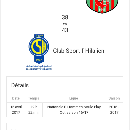
38
vs
43
Club Sportif Hilalien
Détails
Date
Temps
Ligue
Saison
15 avril
12 h
Nationale B Hommes poule Play
2016 -
2017
22 min
Out saison 16/17
2017