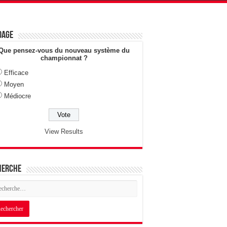
dage
Que pensez-vous du nouveau système du
championnat ?
Efficace
Moyen
Médiocre
View Results
herche