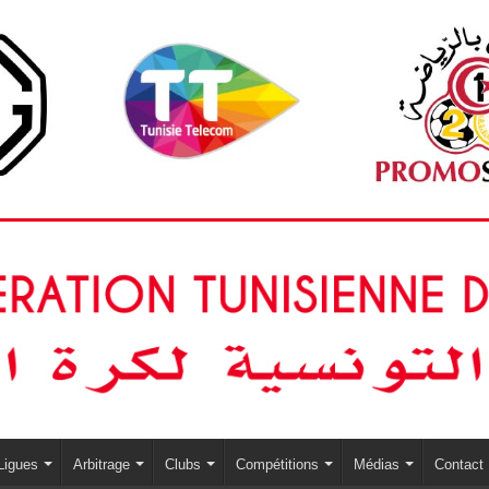
Ligues
Arbitrage
Clubs
Compétitions
Médias
Contact