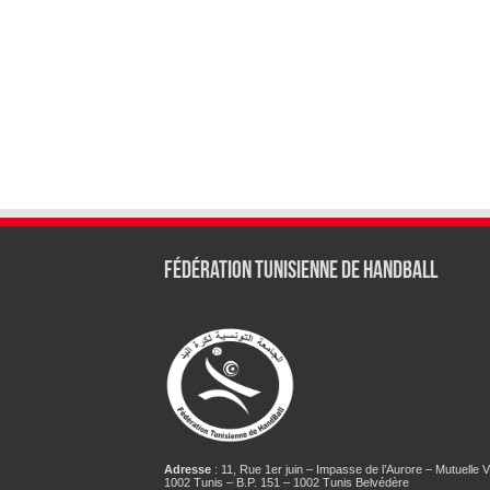
Fédération tunisienne de Handball
Adresse
: 11, Rue 1er juin – Impasse de l’Aurore – Mutuelle Vi
1002 Tunis – B.P. 151 – 1002 Tunis Belvédère