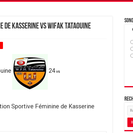
Son
e de Kasserine vs Wifak Tataouine
+
ouine
24
vs
Rec
tion Sportive Féminine de Kasserine