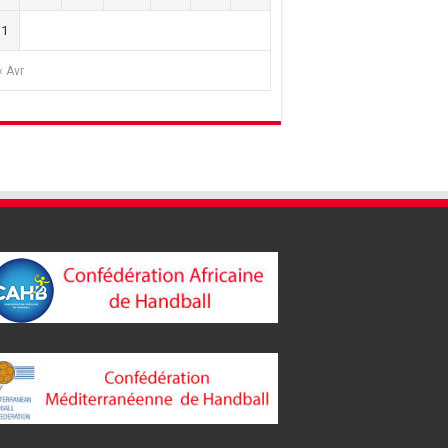
31
« Avr