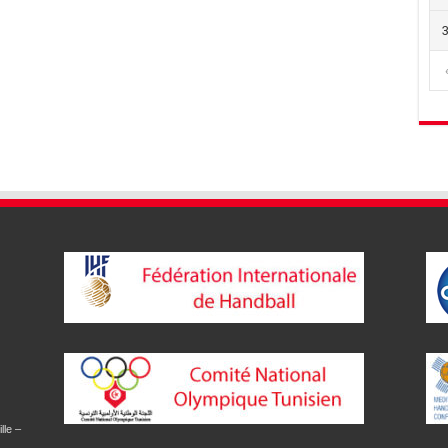
lle –