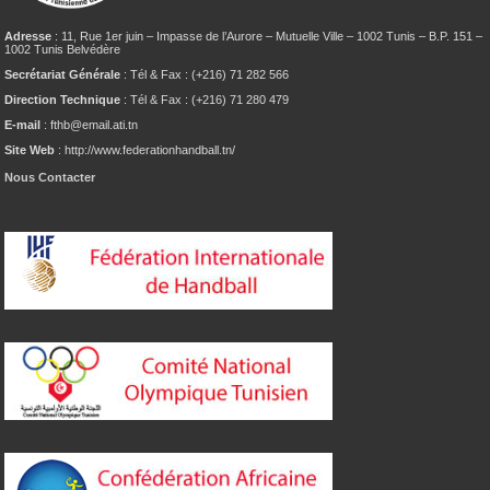
Adresse
: 11, Rue 1er juin – Impasse de l’Aurore – Mutuelle Ville – 1002 Tunis – B.P. 151 –
1002 Tunis Belvédère
Secrétariat Générale
: Tél & Fax : (+216) 71 282 566
Direction Technique
: Tél & Fax : (+216) 71 280 479
E-mail
: fthb@email.ati.tn
Site Web
: http://www.federationhandball.tn/
Nous Contacter