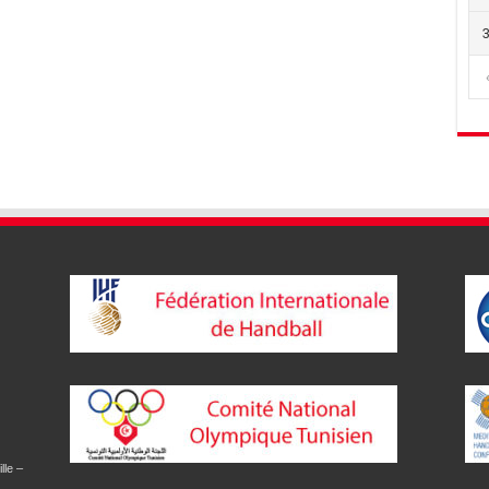
lle –