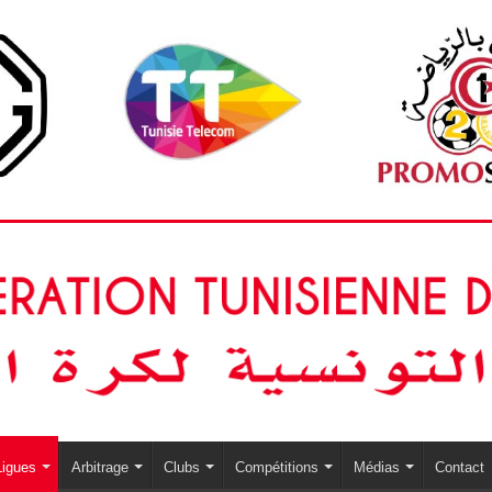
Ligues
Arbitrage
Clubs
Compétitions
Médias
Contact