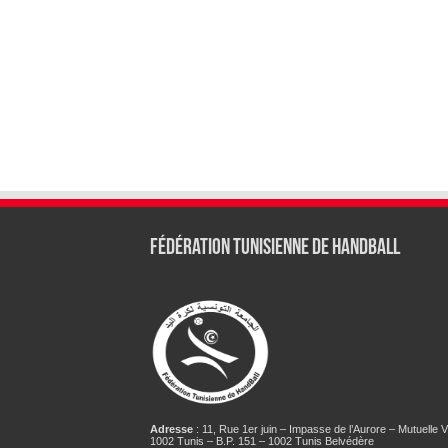
Fédération tunisienne de Handball
Adresse
: 11, Rue 1er juin – Impasse de l’Aurore – Mutuelle Vi
1002 Tunis – B.P. 151 – 1002 Tunis Belvédère