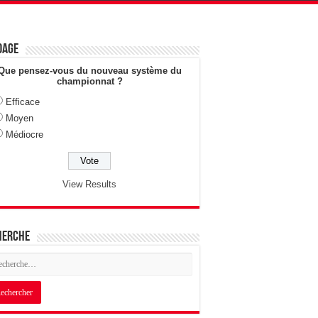
dage
Que pensez-vous du nouveau système du
championnat ?
Efficace
Moyen
Médiocre
View Results
herche