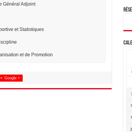
e Général Adjoint
Rés
rtive et Statistiques
scipline
Cale
nisation et de Promotion
Google +