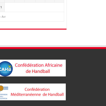
31
« Avr