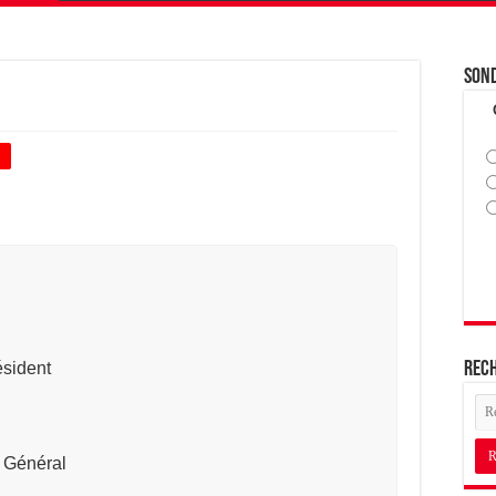
Son
+
sident
Rec
 Général