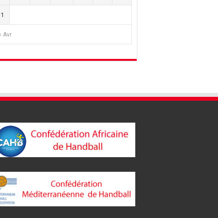
31
« Avr