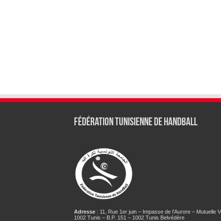
Fédération tunisienne de Handball
Adresse
: 11, Rue 1er juin – Impasse de l’Aurore – Mutuelle Vi
1002 Tunis – B.P. 151 – 1002 Tunis Belvédère