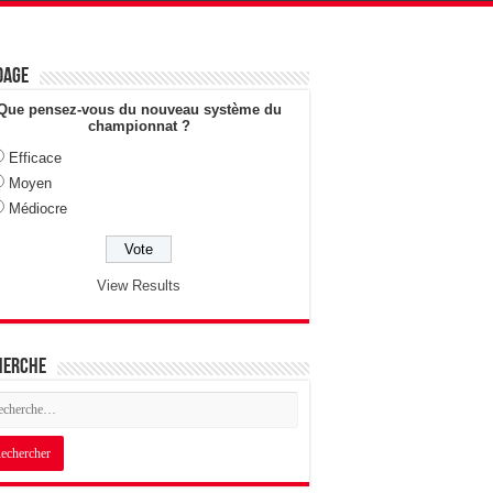
dage
Que pensez-vous du nouveau système du
championnat ?
Efficace
Moyen
Médiocre
View Results
herche