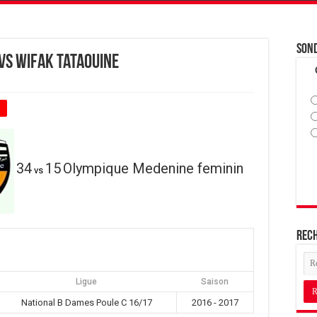
Son
vs Wifak Tataouine
+
34
15
Olympique Medenine feminin
vs
Rec
Ligue
Saison
National B Dames Poule C 16/17
2016 - 2017