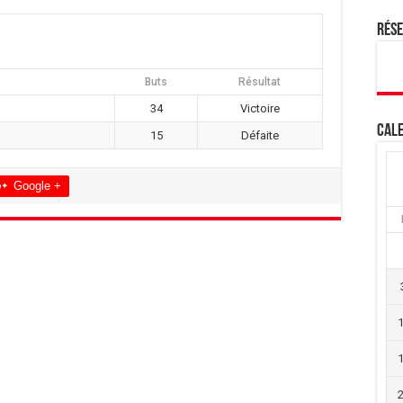
Rés
Buts
Résultat
34
Victoire
Cale
15
Défaite
Google +