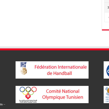
lle –