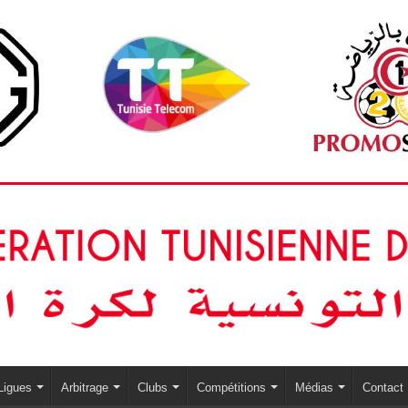
Ligues
Arbitrage
Clubs
Compétitions
Médias
Contact