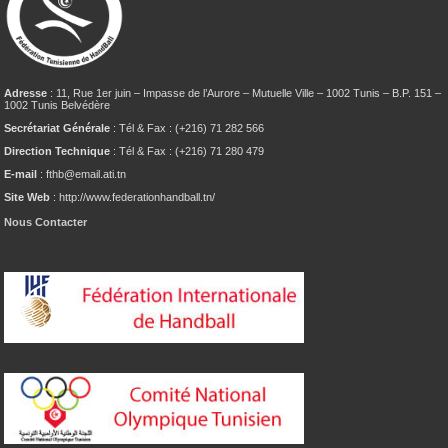
Adresse
: 11, Rue 1er juin – Impasse de l’Aurore – Mutuelle Ville – 1002 Tunis – B.P. 151 –
1002 Tunis Belvédère
Secrétariat Générale
: Tél & Fax : (+216) 71 282 566
Direction Technique
: Tél & Fax : (+216) 71 280 479
E-mail
: fthb@email.ati.tn
Site Web
: http://www.federationhandball.tn/
Nous Contacter