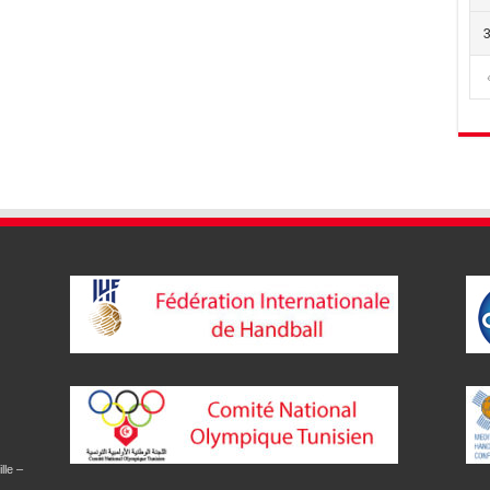
lle –