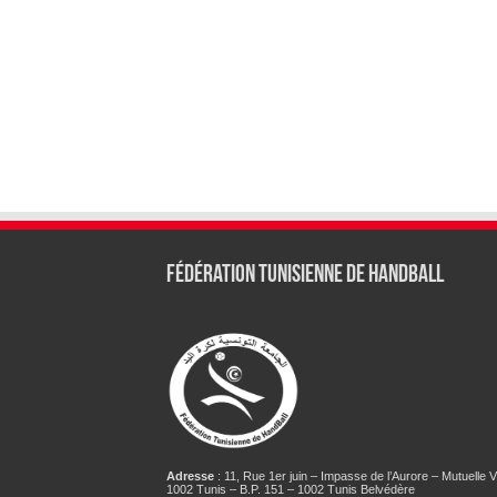
Fédération tunisienne de Handball
Adresse
: 11, Rue 1er juin – Impasse de l’Aurore – Mutuelle Vi
1002 Tunis – B.P. 151 – 1002 Tunis Belvédère