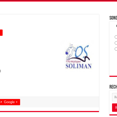
Son
+
0
Rec
Google +