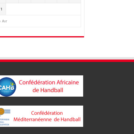
31
« Avr