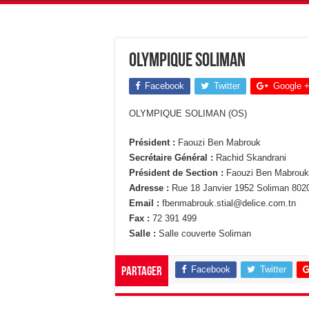
Olympique Soliman
Facebook
Twitter
Google 
OLYMPIQUE SOLIMAN (OS)
Président :
Faouzi Ben Mabrouk
Secrétaire Général :
Rachid Skandrani
Président de Section :
Faouzi Ben Mabrouk
Adresse :
Rue 18 Janvier 1952 Soliman 802
Email :
fbenmabrouk.stial@delice.com.tn
Fax :
72 391 499
Salle :
Salle couverte Soliman
Facebook
Twitter
Partager