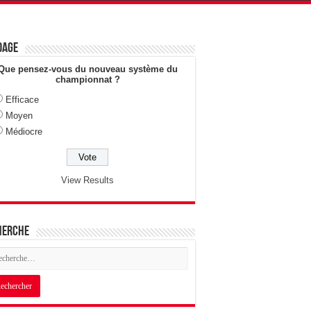
dage
Que pensez-vous du nouveau système du
championnat ?
Efficace
Moyen
Médiocre
View Results
herche