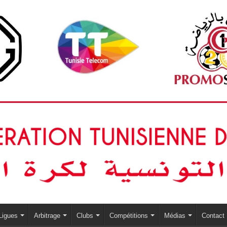
Ligues
Arbitrage
Clubs
Compétitions
Médias
Contact