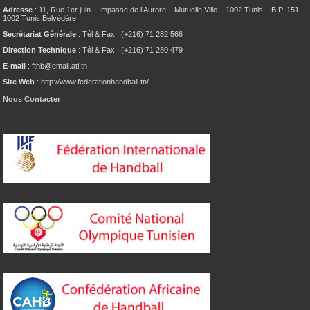
Adresse
: 11, Rue 1er juin – Impasse de l’Aurore – Mutuelle Ville – 1002 Tunis – B.P. 151 –
1002 Tunis Belvédère
Secrétariat Générale
: Tél & Fax : (+216) 71 282 566
Direction Technique
: Tél & Fax : (+216) 71 280 479
E-mail
: fthb@email.ati.tn
Site Web
: http://www.federationhandball.tn/
Nous Contacter