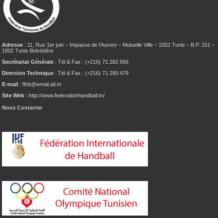
Adresse
: 11, Rue 1er juin – Impasse de l’Aurore – Mutuelle Ville – 1002 Tunis – B.P. 151 –
1002 Tunis Belvédère
Secrétariat Générale
: Tél & Fax : (+216) 71 282 566
Direction Technique
: Tél & Fax : (+216) 71 280 479
E-mail
: fthb@email.ati.tn
Site Web
: http://www.federationhandball.tn/
Nous Contacter