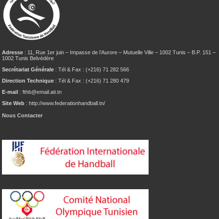
Adresse
: 11, Rue 1er juin – Impasse de l’Aurore – Mutuelle Ville – 1002 Tunis – B.P. 151 –
1002 Tunis Belvédère
Secrétariat Générale
: Tél & Fax : (+216) 71 282 566
Direction Technique
: Tél & Fax : (+216) 71 280 479
E-mail
: fthb@email.ati.tn
Site Web
: http://www.federationhandball.tn/
Nous Contacter