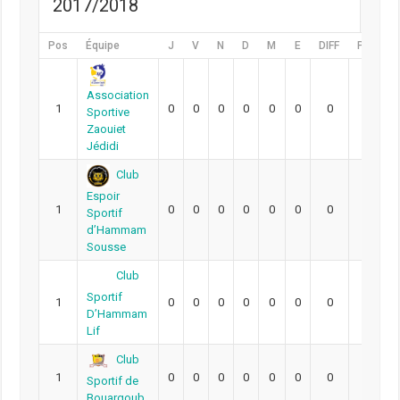
2017/2018
Pos
Équipe
J
V
N
D
M
E
DIFF
Pts
Association
1
0
0
0
0
0
0
0
0
Sportive
Zaouiet
Jédidi
Club
Espoir
1
0
0
0
0
0
0
0
0
Sportif
d’Hammam
Sousse
Club
Sportif
1
0
0
0
0
0
0
0
0
D’Hammam
Lif
Club
1
0
0
0
0
0
0
0
0
Sportif de
Bouargoub