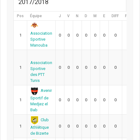
2017/2018
Pos
Équipe
J
V
N
D
M
E
DIFF
Pts
Association
1
0
0
0
0
0
0
0
0
Sportive
Manouba
Association
1
0
0
0
0
0
0
0
0
Sportive
des PTT
Tunis
Avenir
Sportif de
1
0
0
0
0
0
0
0
0
Medjez el
Bab
Club
1
0
0
0
0
0
0
0
0
Athlétique
de Bizerte