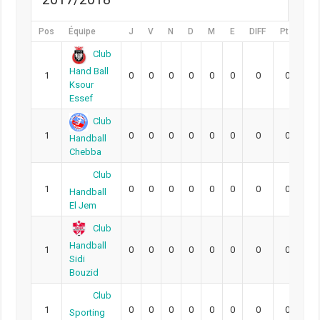
Pos
Équipe
J
V
N
D
M
E
DIFF
Pts
Club
Hand Ball
1
0
0
0
0
0
0
0
0
Ksour
Essef
Club
1
0
0
0
0
0
0
0
0
Handball
Chebba
Club
1
0
0
0
0
0
0
0
0
Handball
El Jem
Club
Handball
1
0
0
0
0
0
0
0
0
Sidi
Bouzid
Club
1
0
0
0
0
0
0
0
0
Sporting