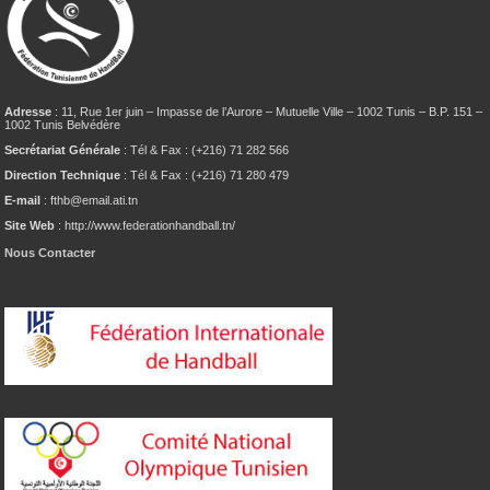
Adresse
: 11, Rue 1er juin – Impasse de l’Aurore – Mutuelle Ville – 1002 Tunis – B.P. 151 –
1002 Tunis Belvédère
Secrétariat Générale
: Tél & Fax : (+216) 71 282 566
Direction Technique
: Tél & Fax : (+216) 71 280 479
E-mail
: fthb@email.ati.tn
Site Web
: http://www.federationhandball.tn/
Nous Contacter