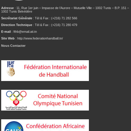
Adresse
: 11, Rue 1er juin – Impasse de l’Aurore – Mutuelle Ville – 1002 Tunis – B.P. 151 –
1002 Tunis Belvédère
Secrétariat Générale
: Tél & Fax : (+216) 71 282 566
Direction Technique
: Tél & Fax : (+216) 71 280 479
E-mail
: fthb@email.ati.tn
Site Web
: http://www.federationhandball.tn/
Nous Contacter