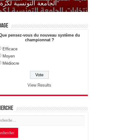
الجامعة التونسية لكرة 
dage
Que pensez-vous du nouveau système du
championnat ?
Efficace
Moyen
Médiocre
View Results
herche