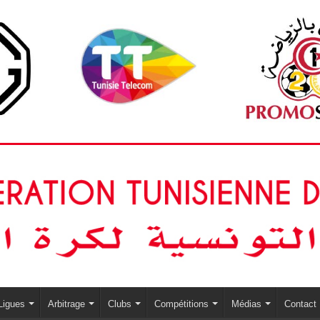
Ligues
Arbitrage
Clubs
Compétitions
Médias
Contact