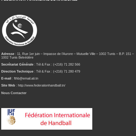
Adresse
: 11, Rue 1er juin – Impasse de l’Aurore – Mutuelle Ville – 1002 Tunis – B.P. 151 –
1002 Tunis Belvédère
Secrétariat Générale
: Tél & Fax : (+216) 71 282 566
Direction Technique
: Tél & Fax : (+216) 71 280 479
E-mail
: fthb@email.ati.tn
Site Web
: http://www.federationhandball.tn/
Nous Contacter