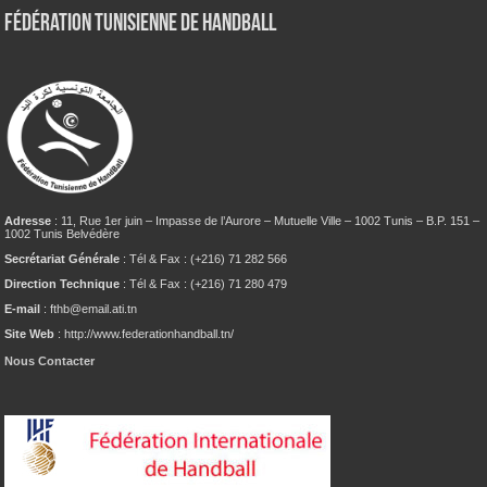
Fédération tunisienne de Handball
Adresse
: 11, Rue 1er juin – Impasse de l’Aurore – Mutuelle Ville – 1002 Tunis – B.P. 151 –
1002 Tunis Belvédère
Secrétariat Générale
: Tél & Fax : (+216) 71 282 566
Direction Technique
: Tél & Fax : (+216) 71 280 479
E-mail
: fthb@email.ati.tn
Site Web
: http://www.federationhandball.tn/
Nous Contacter