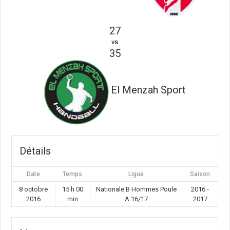
27
vs
35
El Menzah Sport
Détails
Date
Temps
Ligue
Saison
8 octobre
15 h 00
Nationale B Hommes Poule
2016 -
2016
min
A 16/17
2017