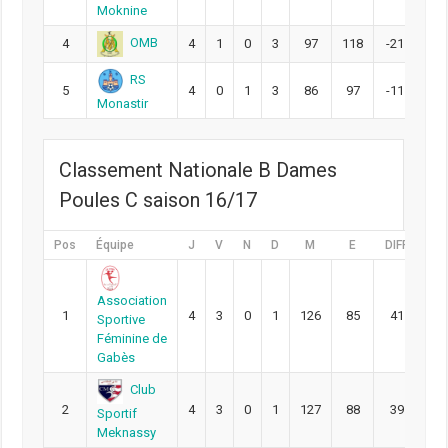
Moknine
OMB
4
4
1
0
3
97
118
-21
6
RS
5
4
0
1
3
86
97
-11
5
Monastir
Classement Nationale B Dames
Poules C saison 16/17
Pos
Équipe
J
V
N
D
M
E
DIFF
Pt
Association
1
4
3
0
1
126
85
41
10
Sportive
Féminine de
Gabès
Club
2
4
3
0
1
127
88
39
10
Sportif
Meknassy