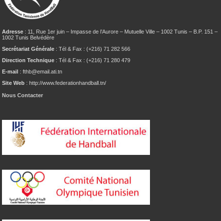
Adresse
: 11, Rue 1er juin – Impasse de l’Aurore – Mutuelle Ville – 1002 Tunis – B.P. 151 –
1002 Tunis Belvédère
Secrétariat Générale
: Tél & Fax : (+216) 71 282 566
Direction Technique
: Tél & Fax : (+216) 71 280 479
E-mail
: fthb@email.ati.tn
Site Web
: http://www.federationhandball.tn/
Nous Contacter