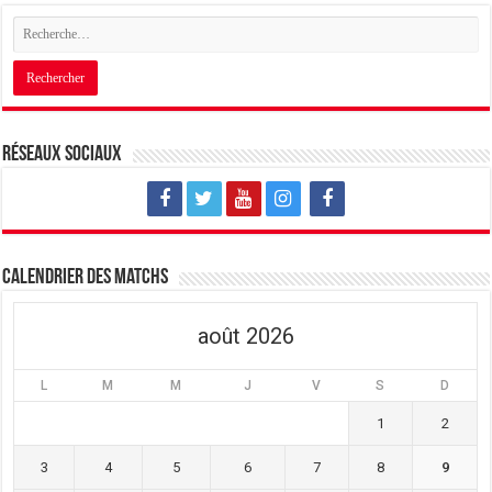
Réseaux sociaux
Calendrier des matchs
août 2026
L
M
M
J
V
S
D
1
2
3
4
5
6
7
8
9