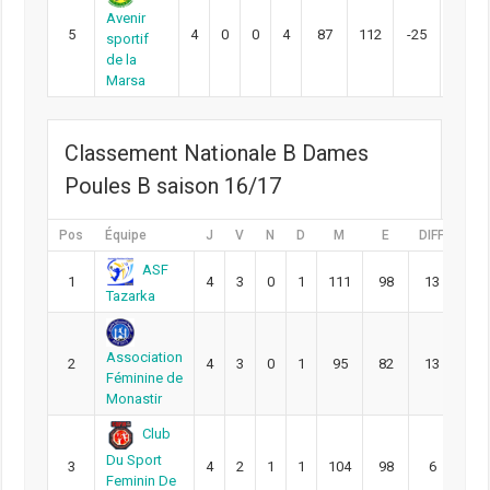
Avenir
5
4
0
0
4
87
112
-25
4
sportif
de la
Marsa
Classement Nationale B Dames
Poules B saison 16/17
Pos
Équipe
J
V
N
D
M
E
DIFF
Pts
ASF
1
4
3
0
1
111
98
13
10
Tazarka
Association
2
4
3
0
1
95
82
13
10
Féminine de
Monastir
‎Club
Du Sport
3
4
2
1
1
104
98
6
9
Feminin De