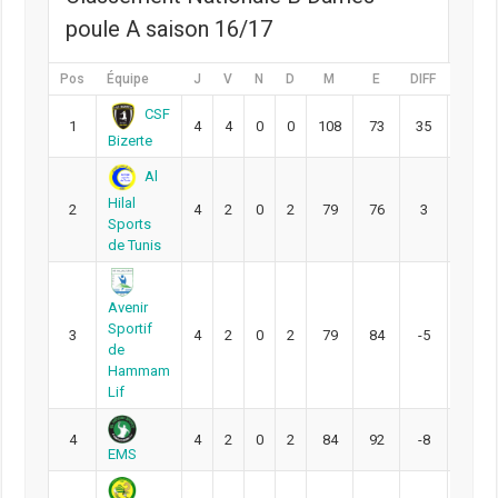
poule A saison 16/17
Pos
Équipe
J
V
N
D
M
E
DIFF
Pts
CSF
1
4
4
0
0
108
73
35
12
Bizerte
Al
Hilal
2
4
2
0
2
79
76
3
8
Sports
de Tunis
Avenir
Sportif
3
4
2
0
2
79
84
-5
8
de
Hammam
Lif
4
4
2
0
2
84
92
-8
8
EMS