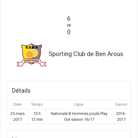
6
vs
0
Sporting Club de Ben Arous
Détails
Date
Temps
Ligue
Saison
25 mars
13 h
Nationale B Hommes poule Play
2016 -
2017
12 min
Out saison 16/17
2017