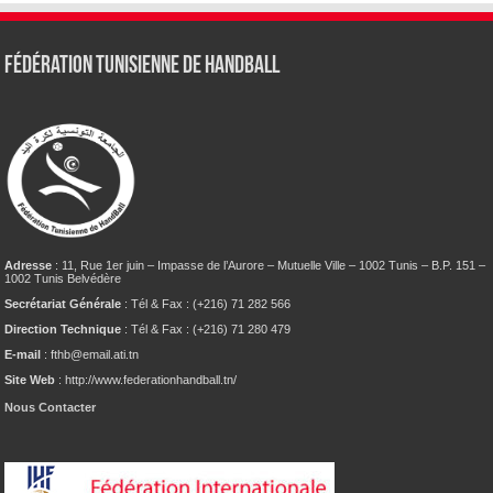
Fédération tunisienne de Handball
Adresse
: 11, Rue 1er juin – Impasse de l’Aurore – Mutuelle Ville – 1002 Tunis – B.P. 151 –
1002 Tunis Belvédère
Secrétariat Générale
: Tél & Fax : (+216) 71 282 566
Direction Technique
: Tél & Fax : (+216) 71 280 479
E-mail
: fthb@email.ati.tn
Site Web
: http://www.federationhandball.tn/
Nous Contacter