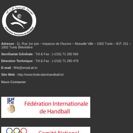
Adresse
: 11, Rue 1er juin – Impasse de l’Aurore – Mutuelle Ville – 1002 Tunis – B.P. 151 –
1002 Tunis Belvédère
Secrétariat Générale
: Tél & Fax : (+216) 71 282 566
Direction Technique
: Tél & Fax : (+216) 71 280 479
E-mail
: fthb@email.ati.tn
Site Web
: http://www.federationhandball.tn/
Nous Contacter