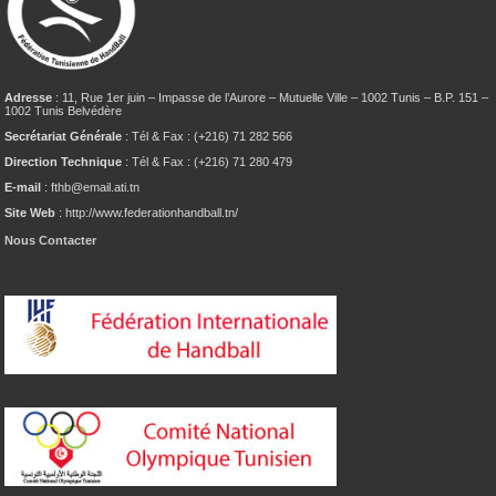
Adresse
: 11, Rue 1er juin – Impasse de l’Aurore – Mutuelle Ville – 1002 Tunis – B.P. 151 –
1002 Tunis Belvédère
Secrétariat Générale
: Tél & Fax : (+216) 71 282 566
Direction Technique
: Tél & Fax : (+216) 71 280 479
E-mail
: fthb@email.ati.tn
Site Web
: http://www.federationhandball.tn/
Nous Contacter