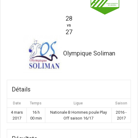
28
vs
27
Olympique Soliman
Détails
Date
Temps
Ligue
Saison
4 mars
16 h
Nationale B Hommes poule Play
2016 -
2017
00 min
Off saison 16/17
2017