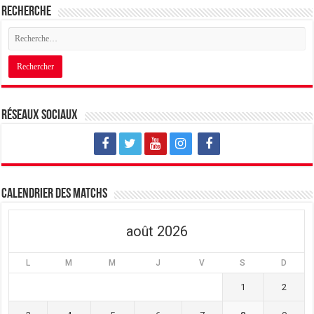
Recherche
Réseaux sociaux
Calendrier des matchs
août 2026
L
M
M
J
V
S
D
1
2