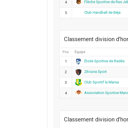
Flèche Sportive de Ras Je
4
Club Handball de Béja
5
Classement division d’h
Pos
Équipe
Étoile Sportive de Radès
1
Zitouna Sport
2
Club Sportif la Marsa
3
Association Sportive Man
4
Classement division d’h