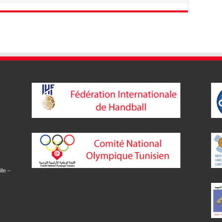
lle –