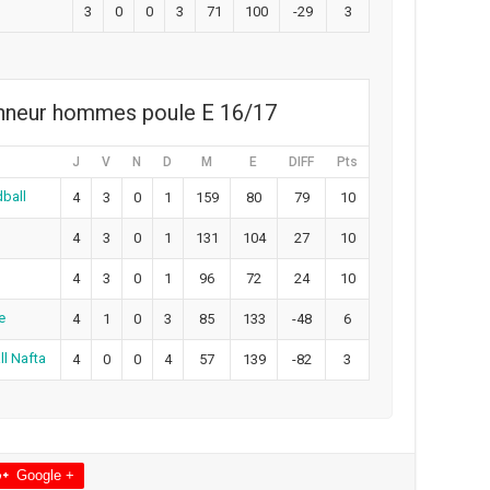
3
0
0
3
71
100
-29
3
onneur hommes poule E 16/17
J
V
N
D
M
E
DIFF
Pts
ball
4
3
0
1
159
80
79
10
4
3
0
1
131
104
27
10
4
3
0
1
96
72
24
10
e
4
1
0
3
85
133
-48
6
ll Nafta
4
0
0
4
57
139
-82
3
Google +