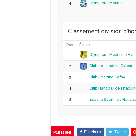
Olympique Monastir
4
Classement division d’h
Pos
Équipe
Olympique Medenine Hand
1
Club de Handball Gabes
2
Club Sporting Gafsa
3
Club Handball de Tataouin
4
Espoire Sportif de Handba
5
Facebook
Twitter
Partager