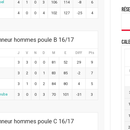
bel
4
1
0
3
106
114
-8
6
Rés
4
0
0
4
102
127
-25
4
onneur hommes poule B 16/17
Cale
J
V
N
D
M
E
DIFF
Pts
3
3
0
0
81
52
29
9
3
2
0
1
83
85
-2
7
3
1
0
2
84
80
4
5
ouba
3
0
0
3
70
101
-31
3
onneur hommes poule C 16/17