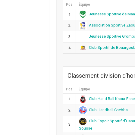
Pos
Équipe
Jeunesse Sportive de Ma
1
Association Sportive Zaou
2
Jeunesse Sportive Gromba
3
Club Sportif de Bouargou
4
Classement division d’h
Pos
Équipe
Club Hand Ball Ksour Esse
1
Club Handball Chebba
2
Club Espoir Sportif d’Ha
3
Sousse