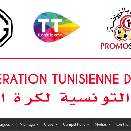
Ligues
Arbitrage
Clubs
Compétitions
Médias
Contact