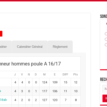
Son
+
drier
Calendrier Général
Règlement
onneur hommes poule A 16/17
J
V
N
D
M
E
DIFF
Pts
Rec
4
4
0
0
124
109
15
12
a
4
3
0
1
117
106
11
10
l Bab
4
2
0
2
127
120
7
8