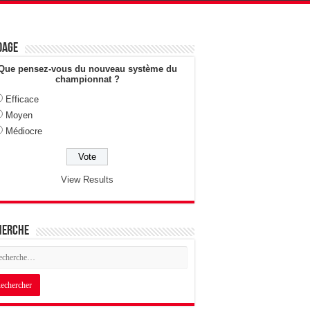
dage
Que pensez-vous du nouveau système du
championnat ?
Efficace
Moyen
Médiocre
View Results
herche