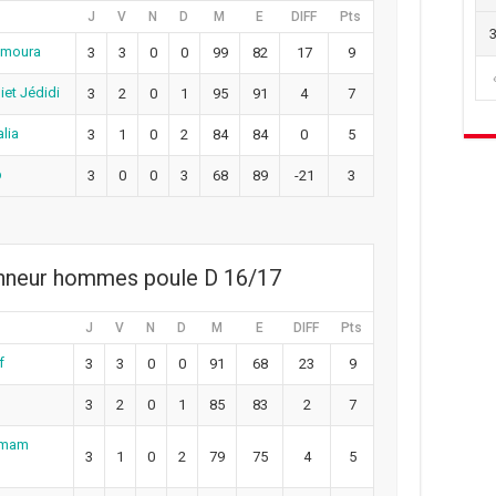
J
V
N
D
M
E
DIFF
Pts
amoura
3
3
0
0
99
82
17
9
iet Jédidi
3
2
0
1
95
91
4
7
lia
3
1
0
2
84
84
0
5
b
3
0
0
3
68
89
-21
3
onneur hommes poule D 16/17
J
V
N
D
M
E
DIFF
Pts
f
3
3
0
0
91
68
23
9
3
2
0
1
85
83
2
7
mmam
3
1
0
2
79
75
4
5