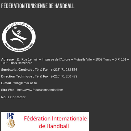
Fédération tunisienne de Handball
Adresse
: 11, Rue 1er juin – Impasse de l’Aurore – Mutuelle Ville – 1002 Tunis – B.P. 151 –
1002 Tunis Belvédère
Secrétariat Générale
: Tél & Fax : (+216) 71 282 566
Direction Technique
: Tél & Fax : (+216) 71 280 479
E-mail
: fthb@email.ati.tn
Site Web
: http://www.federationhandball.tn/
Nous Contacter