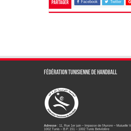
Facebook
Twitter
Partager
Fédération tunisienne de Handball
Adresse
: 11, Rue 1er juin – Impasse de l’Aurore – Mutuelle Vi
1002 Tunis – B.P. 151 – 1002 Tunis Belvédère