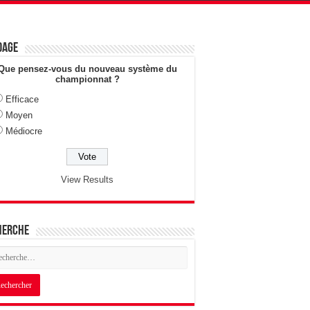
dage
Que pensez-vous du nouveau système du
championnat ?
Efficace
Moyen
Médiocre
View Results
herche