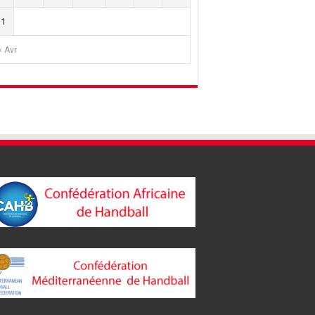
31
« Avr