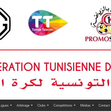
Ligues
Arbitrage
Clubs
Compétitions
Médias
Contact