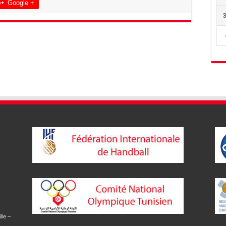
Google +
lle –