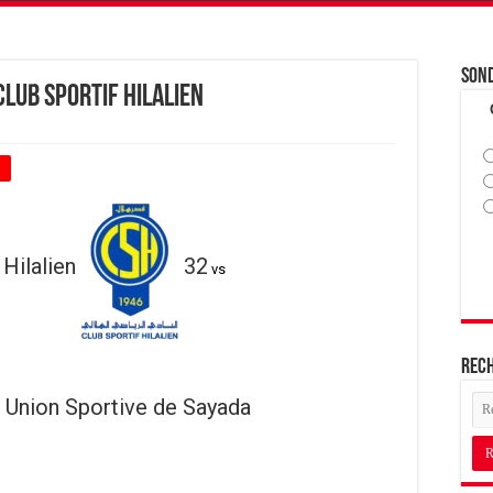
Son
Club Sportif Hilalien
+
 Hilalien
32
vs
Rec
Union Sportive de Sayada