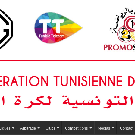
Ligues
Arbitrage
Clubs
Compétitions
Médias
Contact