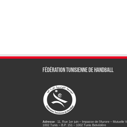
Fédération tunisienne de Handball
Adresse
: 11, Rue 1er juin – Impasse de l’Aurore – Mutuelle Vi
1002 Tunis – B.P. 151 – 1002 Tunis Belvédère