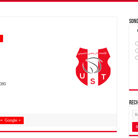
Son
+
080
Rec
Google +