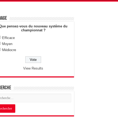
dage
Que pensez-vous du nouveau système du
championnat ?
Efficace
Moyen
Médiocre
View Results
herche