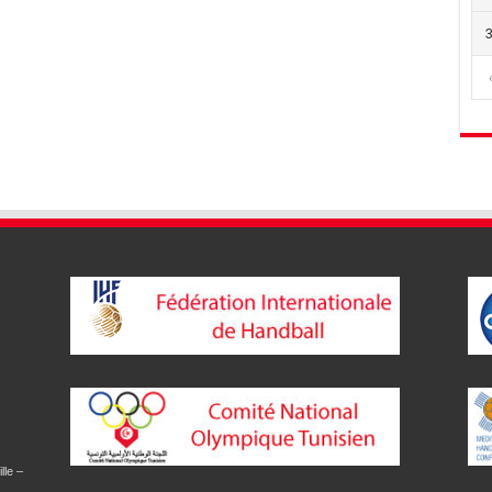
lle –