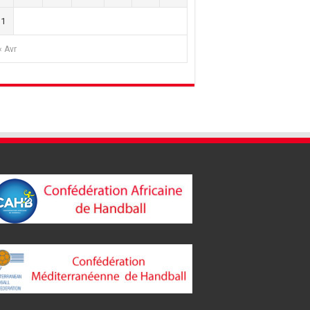
31
« Avr