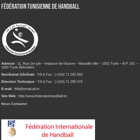
Fédération tunisienne de Handball
Adresse
: 11, Rue 1er juin – Impasse de l’Aurore – Mutuelle Ville – 1002 Tunis – B.P. 151 –
1002 Tunis Belvédère
Secrétariat Générale
: Tél & Fax : (+216) 71 282 566
Direction Technique
: Tél & Fax : (+216) 71 280 479
E-mail
: fthb@email.ati.tn
Site Web
: http://www.federationhandball.tn/
Nous Contacter