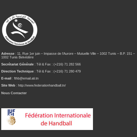
Adresse
: 11, Rue 1er juin – Impasse de l’Aurore – Mutuelle Ville – 1002 Tunis – B.P. 151 –
1002 Tunis Belvédère
Secrétariat Générale
: Tél & Fax : (+216) 71 282 566
Direction Technique
: Tél & Fax : (+216) 71 280 479
E-mail
: fthb@email.ati.tn
Site Web
: http://www.federationhandball.tn/
Nous Contacter