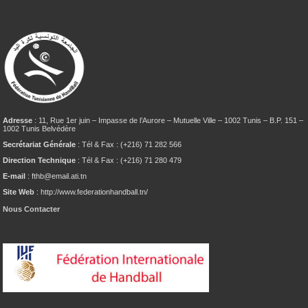
Adresse
: 11, Rue 1er juin – Impasse de l’Aurore – Mutuelle Ville – 1002 Tunis – B.P. 151 –
1002 Tunis Belvédère
Secrétariat Générale
: Tél & Fax : (+216) 71 282 566
Direction Technique
: Tél & Fax : (+216) 71 280 479
E-mail
: fthb@email.ati.tn
Site Web
: http://www.federationhandball.tn/
Nous Contacter