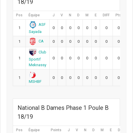
18/19
Pos
Équipe
J
V
N
D
M
E
DIFF
Pts
ASF
1
0
0
0
0
0
0
0
0
Sayada
CA
1
0
0
0
0
0
0
0
0
Club
1
0
0
0
0
0
0
0
0
Sportif
Meknassy
1
0
0
0
0
0
0
0
0
MSHBF
National B Dames Phase 1 Poule B
18/19
Pos
Équipe
Points
J
V
N
D
M
E
DIFF
P