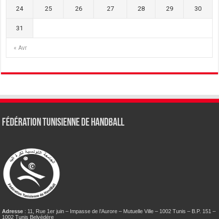
24
25
26
27
28
29
30
31
« Avr
Fédération tunisienne de Handball
Adresse
: 11, Rue 1er juin – Impasse de l’Aurore – Mutuelle Ville – 1002 Tunis – B.P. 151 –
1002 Tunis Belvédère