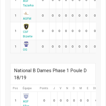
ASF
Tazarka
1
0
0
0
0
0
0
0
0
0
ASFM
1
0
0
0
0
0
0
0
0
0
CSF
Bizerte
1
0
0
0
0
0
0
0
0
0
OG
National B Dames Phase 1 Poule D
18/19
Pos
Équipe
Points
J
V
N
D
M
E
DIFF
P
1
0
0
0
0
0
0
0
0
ASF
Sfax