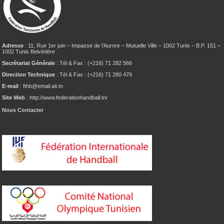
Adresse
: 11, Rue 1er juin – Impasse de l’Aurore – Mutuelle Ville – 1002 Tunis – B.P. 151 –
1002 Tunis Belvédère
Secrétariat Générale
: Tél & Fax : (+216) 71 282 566
Direction Technique
: Tél & Fax : (+216) 71 280 479
E-mail
: fthb@email.ati.tn
Site Web
: http://www.federationhandball.tn/
Nous Contacter