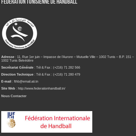
Fédération tunisienne de Handball
Adresse
: 11, Rue 1er juin – Impasse de l’Aurore – Mutuelle Ville – 1002 Tunis – B.P. 151 –
1002 Tunis Belvédère
Secrétariat Générale
: Tél & Fax : (+216) 71 282 566
Direction Technique
: Tél & Fax : (+216) 71 280 479
E-mail
: fthb@email.ati.tn
Site Web
: http://www.federationhandball.tn/
Nous Contacter