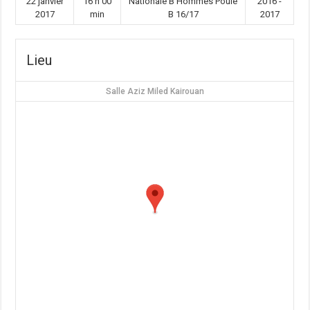
22 janvier
16 h 00
Nationale B Hommes Poule
2016 -
2017
min
B 16/17
2017
Lieu
Salle Aziz Miled Kairouan