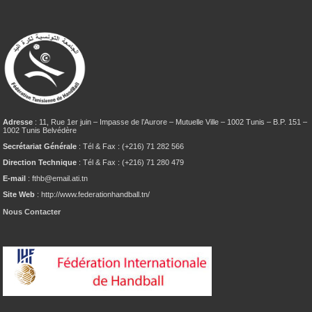
Adresse
: 11, Rue 1er juin – Impasse de l’Aurore – Mutuelle Ville – 1002 Tunis – B.P. 151 –
1002 Tunis Belvédère
Secrétariat Générale
: Tél & Fax : (+216) 71 282 566
Direction Technique
: Tél & Fax : (+216) 71 280 479
E-mail
: fthb@email.ati.tn
Site Web
: http://www.federationhandball.tn/
Nous Contacter