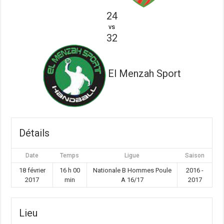
24
vs
32
El Menzah Sport
Détails
Date
Temps
Ligue
Saison
18 février
16 h 00
Nationale B Hommes Poule
2016 -
2017
min
A 16/17
2017
Lieu