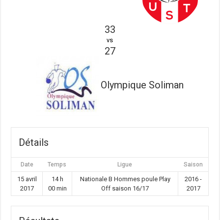
33
vs
27
Olympique Soliman
Détails
Date
Temps
Ligue
Saison
15 avril
14 h
Nationale B Hommes poule Play
2016 -
2017
00 min
Off saison 16/17
2017