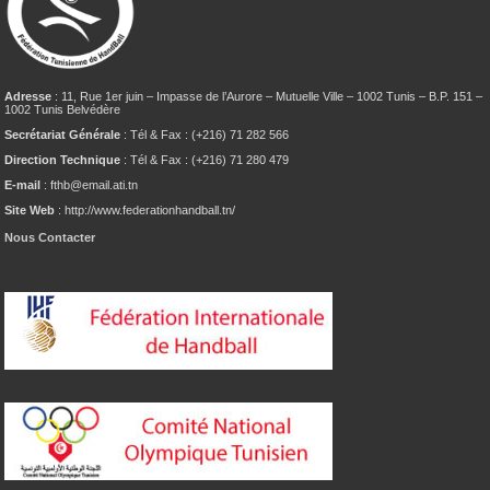
Adresse
: 11, Rue 1er juin – Impasse de l’Aurore – Mutuelle Ville – 1002 Tunis – B.P. 151 –
1002 Tunis Belvédère
Secrétariat Générale
: Tél & Fax : (+216) 71 282 566
Direction Technique
: Tél & Fax : (+216) 71 280 479
E-mail
: fthb@email.ati.tn
Site Web
: http://www.federationhandball.tn/
Nous Contacter