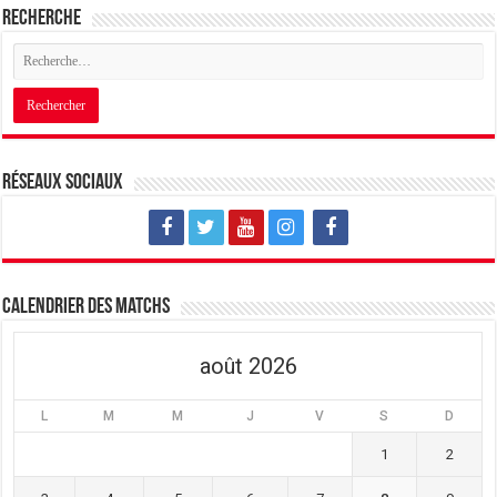
Recherche
Réseaux sociaux
Calendrier des matchs
août 2026
L
M
M
J
V
S
D
1
2