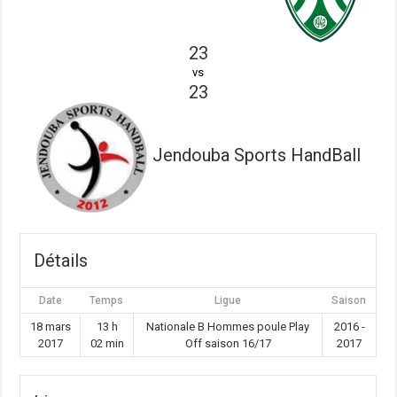
23
vs
23
Jendouba Sports HandBall
Détails
Date
Temps
Ligue
Saison
18 mars
13 h
Nationale B Hommes poule Play
2016 -
2017
02 min
Off saison 16/17
2017