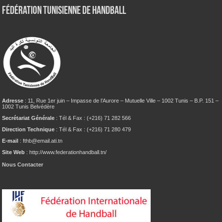
Fédération tunisienne de Handball
Adresse
: 11, Rue 1er juin – Impasse de l’Aurore – Mutuelle Ville – 1002 Tunis – B.P. 151 –
1002 Tunis Belvédère
Secrétariat Générale
: Tél & Fax : (+216) 71 282 566
Direction Technique
: Tél & Fax : (+216) 71 280 479
E-mail
: fthb@email.ati.tn
Site Web
: http://www.federationhandball.tn/
Nous Contacter