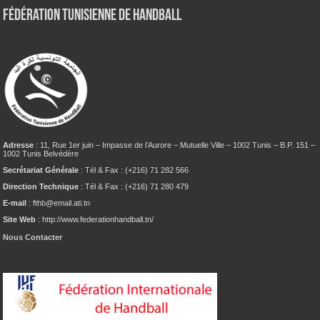
Fédération tunisienne de Handball
Adresse
: 11, Rue 1er juin – Impasse de l’Aurore – Mutuelle Ville – 1002 Tunis – B.P. 151 –
1002 Tunis Belvédère
Secrétariat Générale
: Tél & Fax : (+216) 71 282 566
Direction Technique
: Tél & Fax : (+216) 71 280 479
E-mail
: fthb@email.ati.tn
Site Web
: http://www.federationhandball.tn/
Nous Contacter