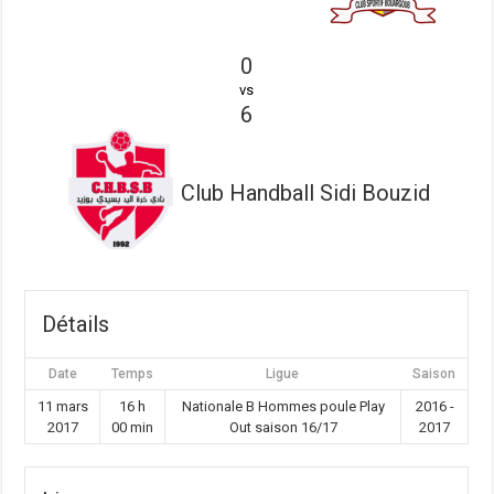
0
vs
6
Club Handball Sidi Bouzid
Détails
Date
Temps
Ligue
Saison
11 mars
16 h
Nationale B Hommes poule Play
2016 -
2017
00 min
Out saison 16/17
2017