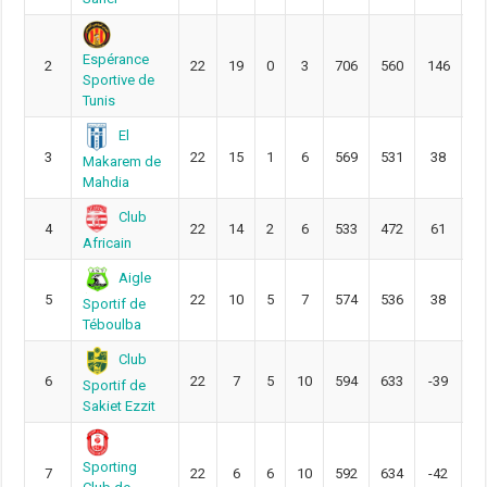
Espérance
2
22
19
0
3
706
560
146
6
Sportive de
Tunis
El
3
22
15
1
6
569
531
38
5
Makarem de
Mahdia
Club
4
22
14
2
6
533
472
61
5
Africain
Aigle
5
22
10
5
7
574
536
38
4
Sportif de
Téboulba
Club
6
22
7
5
10
594
633
-39
4
Sportif de
Sakiet Ezzit
Sporting
7
22
6
6
10
592
634
-42
3