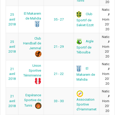
Tunis
2018
National
El Makarem
Club
25
A
de Mahdia
avril
35 - 27
Homme
Sportif de
2018
2017-
Sakiet Ezzit
2018
National
Club
Aigle
25
A
Handball de
avril
21 - 29
Homme
Sportif de
Jemmal
2018
2017-
Téboulba
2018
National
Union
El
21
A
Sportive
avril
21 - 22
Homme
Makarem de
Témimienne
2018
2017-
Mahdia
2018
National
Espérance
21
A
Association
Sportive de
avril
33 - 30
Homme
Sportive
Tunis
2018
2017-
d’Hammamet
2018