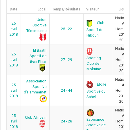
Date
Local
Temps/Résultats
Visiteur
Ligue
National
Union
Club
25
A
Sportive
avril
25 - 22
Homme
Sportif de
Témimienne
2018
2017-
Hiboun
2018
National
El Baath
25
A
Sportif de
Sporting
avril
27 - 29
Homme
Béni Khiar
Club de
2018
2017-
Moknine
2018
National
Association
Étoile
25
A
Sportive
avril
24 - 44
Homme
Sportive du
d’Hammamet
2018
2017-
Sahel
2018
National
25
A
Club Africain
Espérance
avril
24 - 28
Homme
Sportive de
2018
2017-