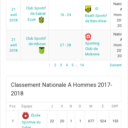
National
Club Sportif
El
21
A
de Sakiet
avril
16 - 24
Homme
Baath Sportif
Ezzit
2018
2017-
de Béni Khiar
2018
National
Club Sportif
21
A
Sporting
de Hiboun
avril
27 - 28
Homme
Club de
2018
2017-
Moknine
2018
1
2
3
4
5
…
14
Suivant
Classement Nationale A Hommes 2017-
2018
Pos
Équipe
J
V
N
D
M
E
DIFF
Pt
Étoile
1
22
20
1
1
677
524
153
6
Sportive du
Sahel