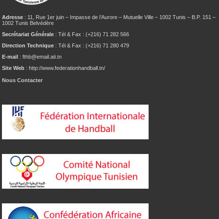
Adresse
: 11, Rue 1er juin – Impasse de l’Aurore – Mutuelle Ville – 1002 Tunis – B.P. 151 –
1002 Tunis Belvédère
Secrétariat Générale
: Tél & Fax : (+216) 71 282 566
Direction Technique
: Tél & Fax : (+216) 71 280 479
E-mail
: fthb@email.ati.tn
Site Web
: http://www.federationhandball.tn/
Nous Contacter