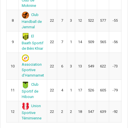
Club de
Moknine
Club
8
22
7
3
12
522
577
-55
3
Handball de
Jemmal
El
9
22
7
1
14
509
565
-56
3
Baath Sportif
de Béni Khiar
Association
10
22
6
3
13
549
622
-73
3
Sportive
d’Hammamet
Club
11
22
4
1
17
526
605
-79
3
Sportif de
Hiboun
Union
12
22
2
2
18
547
639
-92
2
Sportive
Témimienne