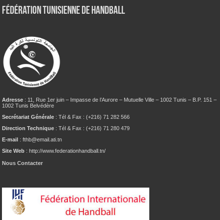
Fédération tunisienne de Handball
Adresse
: 11, Rue 1er juin – Impasse de l’Aurore – Mutuelle Ville – 1002 Tunis – B.P. 151 –
1002 Tunis Belvédère
Secrétariat Générale
: Tél & Fax : (+216) 71 282 566
Direction Technique
: Tél & Fax : (+216) 71 280 479
E-mail
: fthb@email.ati.tn
Site Web
: http://www.federationhandball.tn/
Nous Contacter