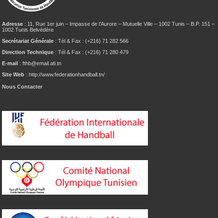
Adresse
: 11, Rue 1er juin – Impasse de l’Aurore – Mutuelle Ville – 1002 Tunis – B.P. 151 –
1002 Tunis Belvédère
Secrétariat Générale
: Tél & Fax : (+216) 71 282 566
Direction Technique
: Tél & Fax : (+216) 71 280 479
E-mail
: fthb@email.ati.tn
Site Web
: http://www.federationhandball.tn/
Nous Contacter