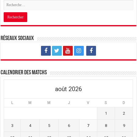
Réseaux sociaux
Calendrier des matchs
août 2026
L
M
M
J
V
S
D
1
2
3
4
5
6
7
8
9