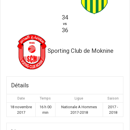
34
vs
36
Sporting Club de Moknine
Détails
Date
Temps
Ligue
Saison
18 novembre
16 h 00
Nationale A Hommes
2017 -
2017
min
2017-2018
2018