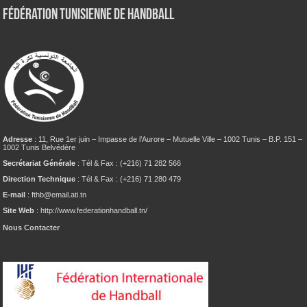
Fédération tunisienne de Handball
Adresse
: 11, Rue 1er juin – Impasse de l’Aurore – Mutuelle Ville – 1002 Tunis – B.P. 151 –
1002 Tunis Belvédère
Secrétariat Générale
: Tél & Fax : (+216) 71 282 566
Direction Technique
: Tél & Fax : (+216) 71 280 479
E-mail
: fthb@email.ati.tn
Site Web
: http://www.federationhandball.tn/
Nous Contacter