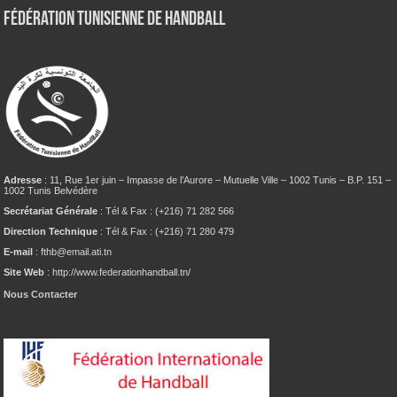
Fédération tunisienne de Handball
Adresse
: 11, Rue 1er juin – Impasse de l’Aurore – Mutuelle Ville – 1002 Tunis – B.P. 151 –
1002 Tunis Belvédère
Secrétariat Générale
: Tél & Fax : (+216) 71 282 566
Direction Technique
: Tél & Fax : (+216) 71 280 479
E-mail
: fthb@email.ati.tn
Site Web
: http://www.federationhandball.tn/
Nous Contacter