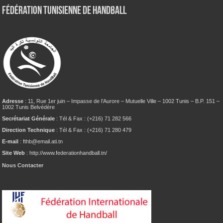
Fédération tunisienne de Handball
Adresse
: 11, Rue 1er juin – Impasse de l’Aurore – Mutuelle Ville – 1002 Tunis – B.P. 151 –
1002 Tunis Belvédère
Secrétariat Générale
: Tél & Fax : (+216) 71 282 566
Direction Technique
: Tél & Fax : (+216) 71 280 479
E-mail
: fthb@email.ati.tn
Site Web
: http://www.federationhandball.tn/
Nous Contacter