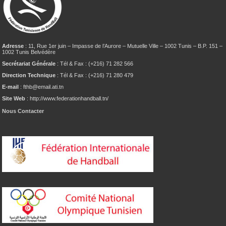
Adresse
: 11, Rue 1er juin – Impasse de l’Aurore – Mutuelle Ville – 1002 Tunis – B.P. 151 –
1002 Tunis Belvédère
Secrétariat Générale
: Tél & Fax : (+216) 71 282 566
Direction Technique
: Tél & Fax : (+216) 71 280 479
E-mail
: fthb@email.ati.tn
Site Web
: http://www.federationhandball.tn/
Nous Contacter