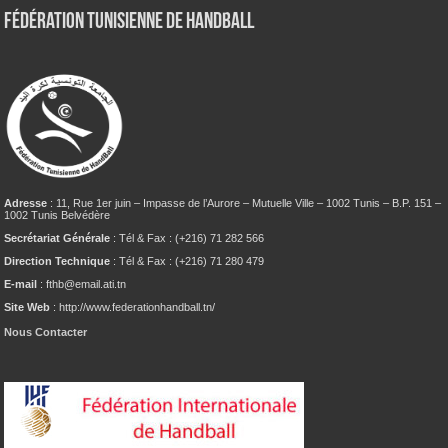
Fédération tunisienne de Handball
Adresse
: 11, Rue 1er juin – Impasse de l’Aurore – Mutuelle Ville – 1002 Tunis – B.P. 151 –
1002 Tunis Belvédère
Secrétariat Générale
: Tél & Fax : (+216) 71 282 566
Direction Technique
: Tél & Fax : (+216) 71 280 479
E-mail
: fthb@email.ati.tn
Site Web
: http://www.federationhandball.tn/
Nous Contacter