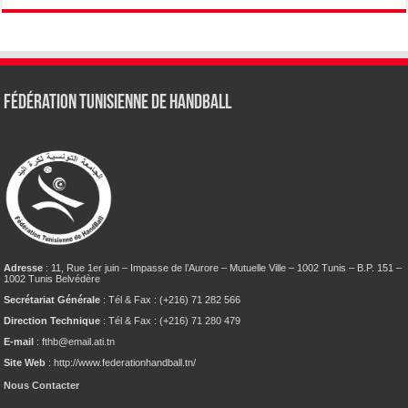
Fédération tunisienne de Handball
Adresse
: 11, Rue 1er juin – Impasse de l’Aurore – Mutuelle Ville – 1002 Tunis – B.P. 151 –
1002 Tunis Belvédère
Secrétariat Générale
: Tél & Fax : (+216) 71 282 566
Direction Technique
: Tél & Fax : (+216) 71 280 479
E-mail
: fthb@email.ati.tn
Site Web
: http://www.federationhandball.tn/
Nous Contacter