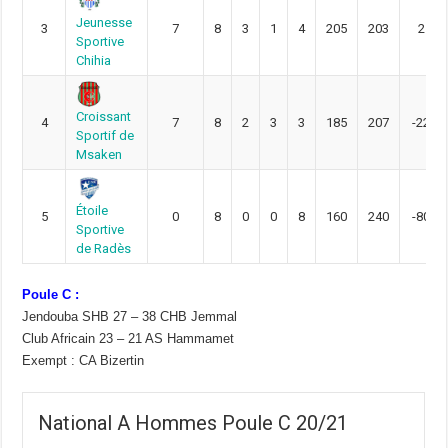
Jeunesse
3
7
8
3
1
4
205
203
2
Sportive
Chihia
Croissant
4
7
8
2
3
3
185
207
-22
Sportif de
Msaken
Étoile
5
0
8
0
0
8
160
240
-80
Sportive
de Radès
Poule C :
Jendouba SHB 27 – 38 CHB Jemmal
Club Africain 23 – 21 AS Hammamet
Exempt : CA Bizertin
National A Hommes Poule C 20/21