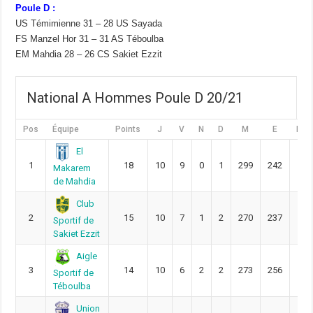
Poule D :
US Témimienne 31 – 28 US Sayada
FS Manzel Hor 31 – 31 AS Téboulba
EM Mahdia 28 – 26 CS Sakiet Ezzit
National A Hommes Poule D 20/21
Pos
Équipe
Points
J
V
N
D
M
E
DIFF
El
1
18
10
9
0
1
299
242
57
Makarem
de Mahdia
Club
2
15
10
7
1
2
270
237
33
Sportif de
Sakiet Ezzit
Aigle
3
14
10
6
2
2
273
256
17
Sportif de
Téboulba
Union