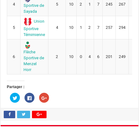
4
5
10
2
1
7
245
267
-22
Sportive de
Sayada
Union
5
4
10
1
2
7
257
294
-37
Sportive
Témimienne
Flèche
6
2
10
0
4
6
201
249
-48
Sportive de
Menzel
Horr
Partager :
C
C
C
l
l
l
i
i
i
q
q
q
u
u
u
e
e
e
z
z
z
p
p
p
o
o
o
u
u
u
r
r
r
p
p
p