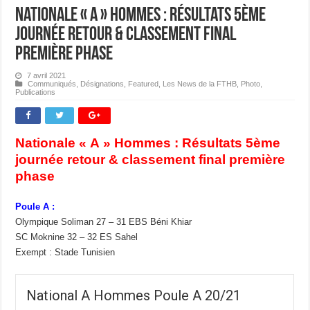
Nationale « A » Hommes : Résultats 5ème
journée retour & classement final
première phase
7 avril 2021
Communiqués
,
Désignations
,
Featured
,
Les News de la FTHB
,
Photo
,
Publications
Nationale « A » Hommes : Résultats 5ème
journée retour & classement final première
phase
Poule A :
Olympique Soliman 27 – 31 EBS Béni Khiar
SC Moknine 32 – 32 ES Sahel
Exempt : Stade Tunisien
National A Hommes Poule A 20/21