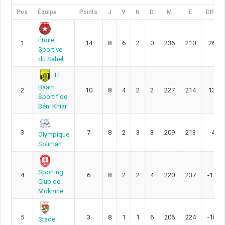
Pos
Équipe
Points
J
V
N
D
M
E
DIFF
Étoile
1
14
8
6
2
0
236
210
26
Sportive
du Sahel
El
Baath
2
10
8
4
2
2
227
214
13
Sportif de
Béni Khiar
3
7
8
2
3
3
209
213
-4
Olympique
Soliman
Sporting
4
6
8
2
2
4
220
237
-17
Club de
Moknine
5
3
8
1
1
6
206
224
-18
Stade