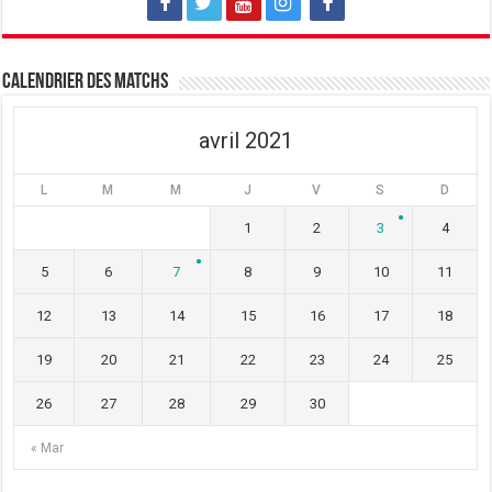
e
l
e
f
e
f
e
f
e
n
e
n
ê
n
ê
t
ê
t
Calendrier des matchs
r
t
r
e
r
e
)
e
)
)
avril 2021
L
M
M
J
V
S
D
1
2
3
4
5
6
7
8
9
10
11
12
13
14
15
16
17
18
19
20
21
22
23
24
25
26
27
28
29
30
« Mar