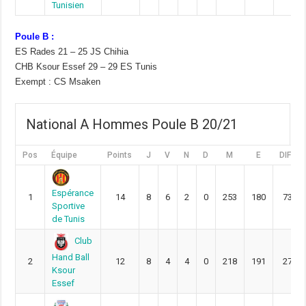
Tunisien
Poule B :
ES Rades 21 – 25 JS Chihia
CHB Ksour Essef 29 – 29 ES Tunis
Exempt : CS Msaken
National A Hommes Poule B 20/21
Pos
Équipe
Points
J
V
N
D
M
E
DIFF
Espérance
1
14
8
6
2
0
253
180
73
Sportive
de Tunis
Club
Hand Ball
2
12
8
4
4
0
218
191
27
Ksour
Essef