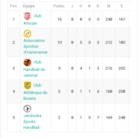
Pos
Équipe
Points
J
V
N
D
M
E
DIF
Club
1
16
8
8
0
0
248
167
81
Africain
Association
2
10
8
5
0
3
212
185
27
Sportive
d’Hammamet
Club
3
9
8
4
1
3
216
205
11
Handball de
Jemmal
Club
4
3
8
1
1
6
168
208
-40
Athlétique de
Bizerte
Jendouba
5
2
8
1
0
7
169
248
-79
Sports
HandBall