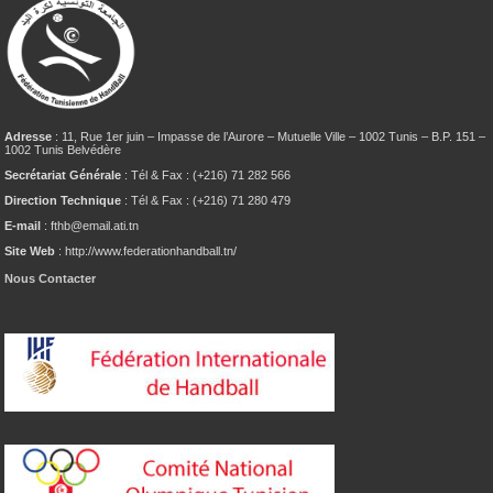
Adresse
: 11, Rue 1er juin – Impasse de l’Aurore – Mutuelle Ville – 1002 Tunis – B.P. 151 –
1002 Tunis Belvédère
Secrétariat Générale
: Tél & Fax : (+216) 71 282 566
Direction Technique
: Tél & Fax : (+216) 71 280 479
E-mail
: fthb@email.ati.tn
Site Web
: http://www.federationhandball.tn/
Nous Contacter