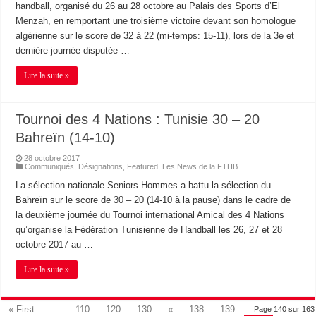
handball, organisé du 26 au 28 octobre au Palais des Sports d’El
Menzah, en remportant une troisième victoire devant son homologue
algérienne sur le score de 32 à 22 (mi-temps: 15-11), lors de la 3e et
dernière journée disputée …
Lire la suite »
Tournoi des 4 Nations : Tunisie 30 – 20
Bahreïn (14-10)
28 octobre 2017
Communiqués
,
Désignations
,
Featured
,
Les News de la FTHB
La sélection nationale Seniors Hommes a battu la sélection du
Bahreïn sur le score de 30 – 20 (14-10 à la pause) dans le cadre de
la deuxième journée du Tournoi international Amical des 4 Nations
qu’organise la Fédération Tunisienne de Handball les 26, 27 et 28
octobre 2017 au …
Lire la suite »
« First
...
110
120
130
«
138
139
Page 140 sur 163