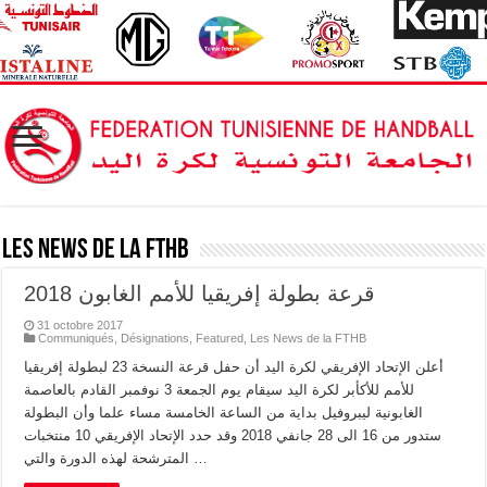
Les News de la FTHB
قرعة بطولة إفريقيا للأمم الغابون 2018
31 octobre 2017
Communiqués
,
Désignations
,
Featured
,
Les News de la FTHB
أعلن الإتحاد الإفريقي لكرة اليد أن حفل قرعة النسخة 23 لبطولة إفريقيا
للأمم للأكأبر لكرة اليد سيقام يوم الجمعة 3 نوفمبر القادم بالعاصمة
الغابونية ليبروفيل بداية من الساعة الخامسة مساء علما وأن البطولة
ستدور من 16 الى 28 جانفي 2018 وقد حدد الإتحاد الإفريقي 10 منتخبات
المترشحة لهذه الدورة والتي …