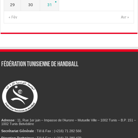
29
30
31
« Fév
Avr »
Fédération tunisienne de Handball
Adresse
: 11, Rue 1er juin – Impasse de l’Aurore – Mutuelle Ville – 1002 Tunis – B.P. 151 –
1002 Tunis Belvédère
Secrétariat Générale
: Tél & Fax : (+216) 71 282 566
Direction Technique
: Tél & Fax : (+216) 71 280 479