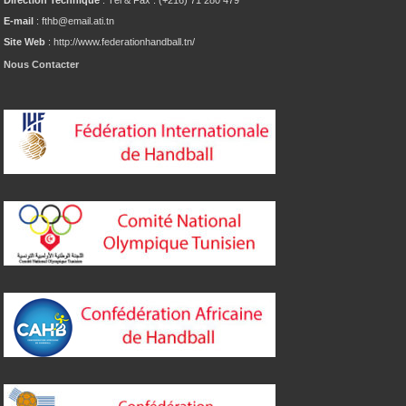
E-mail
: fthb@email.ati.tn
Site Web
: http://www.federationhandball.tn/
Nous Contacter