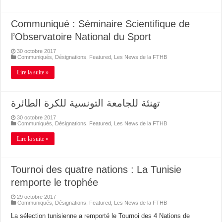
Communiqué : Séminaire Scientifique de
l’Observatoire National du Sport
30 octobre 2017
Communiqués
,
Désignations
,
Featured
,
Les News de la FTHB
Lire la suite »
تهنئة للجامعة التونسية للكرة الطائرة
30 octobre 2017
Communiqués
,
Désignations
,
Featured
,
Les News de la FTHB
Lire la suite »
Tournoi des quatre nations : La Tunisie
remporte le trophée
29 octobre 2017
Communiqués
,
Désignations
,
Featured
,
Les News de la FTHB
La sélection tunisienne a remporté le Tournoi des 4 Nations de