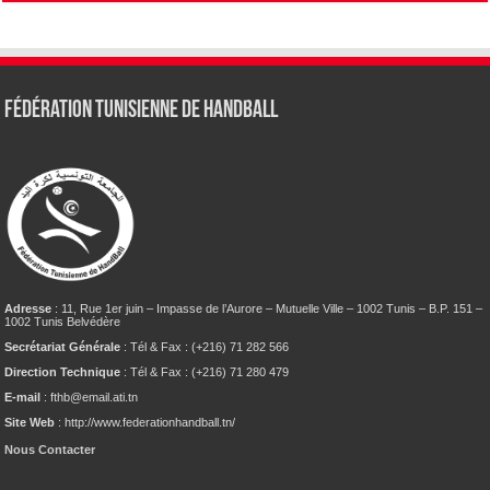
Fédération tunisienne de Handball
Adresse
: 11, Rue 1er juin – Impasse de l’Aurore – Mutuelle Ville – 1002 Tunis – B.P. 151 –
1002 Tunis Belvédère
Secrétariat Générale
: Tél & Fax : (+216) 71 282 566
Direction Technique
: Tél & Fax : (+216) 71 280 479
E-mail
: fthb@email.ati.tn
Site Web
: http://www.federationhandball.tn/
Nous Contacter