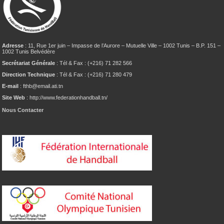
Adresse
: 11, Rue 1er juin – Impasse de l’Aurore – Mutuelle Ville – 1002 Tunis – B.P. 151 –
1002 Tunis Belvédère
Secrétariat Générale
: Tél & Fax : (+216) 71 282 566
Direction Technique
: Tél & Fax : (+216) 71 280 479
E-mail
: fthb@email.ati.tn
Site Web
: http://www.federationhandball.tn/
Nous Contacter