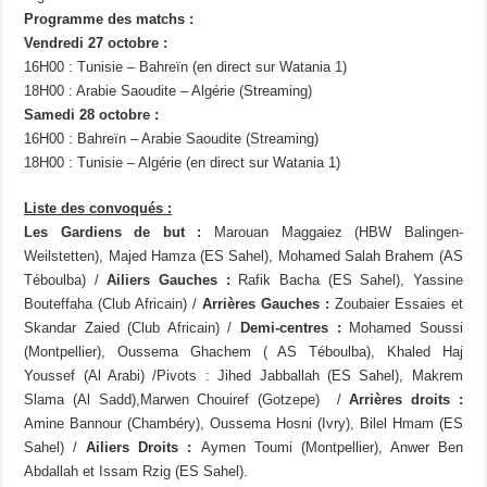
Programme des matchs :
Vendredi 27 octobre :
16H00 : Tunisie – Bahreïn (en direct sur Watania 1)
18H00 : Arabie Saoudite – Algérie (Streaming)
Samedi 28 octobre :
16H00 : Bahreïn – Arabie Saoudite (Streaming)
18H00 : Tunisie – Algérie (en direct sur Watania 1)
Liste des convoqués :
Les Gardiens de but :
Marouan Maggaiez (HBW Balingen-
Weilstetten), Majed Hamza (ES Sahel), Mohamed Salah Brahem (AS
Téboulba) /
Ailiers Gauches :
Rafik Bacha (ES Sahel), Yassine
Bouteffaha (Club Africain) /
Arrières Gauches :
Zoubaier Essaies et
Skandar Zaied (Club Africain) /
Demi-centres :
Mohamed Soussi
(Montpellier), Oussema Ghachem ( AS Téboulba), Khaled Haj
Youssef (Al Arabi) /Pivots : Jihed Jabballah (ES Sahel), Makrem
Slama (Al Sadd),Marwen Chouiref (Gotzepe) /
Arrières droits :
Amine Bannour (Chambéry), Oussema Hosni (Ivry), Bilel Hmam (ES
Sahel) /
Ailiers Droits :
Aymen Toumi (Montpellier), Anwer Ben
Abdallah et Issam Rzig (ES Sahel).