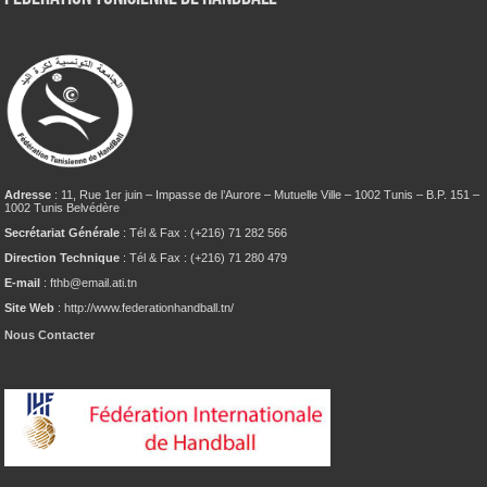
Adresse
: 11, Rue 1er juin – Impasse de l’Aurore – Mutuelle Ville – 1002 Tunis – B.P. 151 –
1002 Tunis Belvédère
Secrétariat Générale
: Tél & Fax : (+216) 71 282 566
Direction Technique
: Tél & Fax : (+216) 71 280 479
E-mail
: fthb@email.ati.tn
Site Web
: http://www.federationhandball.tn/
Nous Contacter