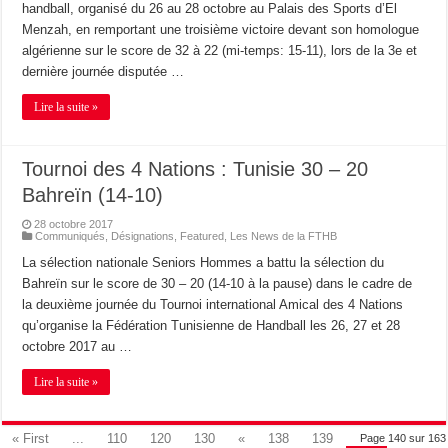
handball, organisé du 26 au 28 octobre au Palais des Sports d’El
Menzah, en remportant une troisième victoire devant son homologue
algérienne sur le score de 32 à 22 (mi-temps: 15-11), lors de la 3e et
dernière journée disputée …
Lire la suite »
Tournoi des 4 Nations : Tunisie 30 – 20
Bahreïn (14-10)
28 octobre 2017
Communiqués
,
Désignations
,
Featured
,
Les News de la FTHB
La sélection nationale Seniors Hommes a battu la sélection du
Bahreïn sur le score de 30 – 20 (14-10 à la pause) dans le cadre de
la deuxième journée du Tournoi international Amical des 4 Nations
qu’organise la Fédération Tunisienne de Handball les 26, 27 et 28
octobre 2017 au …
Lire la suite »
« First
...
110
120
130
«
138
139
Page 140 sur 163