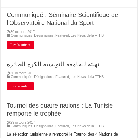
Communiqué : Séminaire Scientifique de
l’Observatoire National du Sport
30 octobre 2017
Communiqués
,
Désignations
,
Featured
,
Les News de la FTHB
Lire la suite »
تهنئة للجامعة التونسية للكرة الطائرة
30 octobre 2017
Communiqués
,
Désignations
,
Featured
,
Les News de la FTHB
Lire la suite »
Tournoi des quatre nations : La Tunisie
remporte le trophée
29 octobre 2017
Communiqués
,
Désignations
,
Featured
,
Les News de la FTHB
La sélection tunisienne a remporté le Tournoi des 4 Nations de