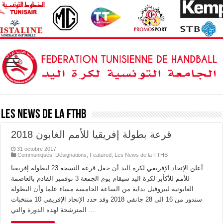
Les News de la FTHB
قرعة بطولة إفريقيا للأمم الغابون 2018
31 octobre 2017
Communiqués
,
Désignations
,
Featured
,
Les News de la FTHB
أعلن الإتحاد الإفريقي لكرة اليد أن حفل قرعة النسخة 23 لبطولة إفريقيا
للأمم للأكأبر لكرة اليد سيقام يوم الجمعة 3 نوفمبر القادم بالعاصمة
الغابونية ليبروفيل بداية من الساعة الخامسة مساء علما وأن البطولة
ستدور من 16 الى 28 جانفي 2018 وقد حدد الإتحاد الإفريقي 10 منتخبات
المترشحة لهذه الدورة والتي …