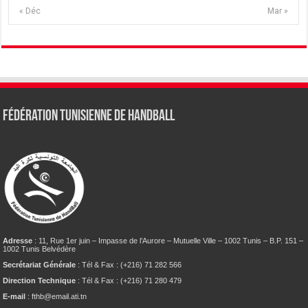
« Déc
Mar »
Fédération tunisienne de Handball
Adresse
: 11, Rue 1er juin – Impasse de l’Aurore – Mutuelle Ville – 1002 Tunis – B.P. 151 –
1002 Tunis Belvédère
Secrétariat Générale
: Tél & Fax : (+216) 71 282 566
Direction Technique
: Tél & Fax : (+216) 71 280 479
E-mail
: fthb@email.ati.tn