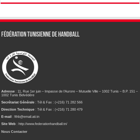
Fédération tunisienne de Handball
Adresse
: 11, Rue 1er juin – Impasse de l’Aurore – Mutuelle Ville – 1002 Tunis – B.P. 151 –
1002 Tunis Belvédère
Secrétariat Générale
: Tél & Fax : (+216) 71 282 566
Direction Technique
: Tél & Fax : (+216) 71 280 479
E-mail
: fthb@email.ati.tn
Site Web
: http://www.federationhandball.tn/
Nous Contacter